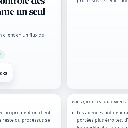
contrôle des
processus se règle tout
mme un seul
 client en un flux de
4
acks
POURQUOI CES DOCUMENTS
grer proprement un client,
Les agences ont généra
e reste du processus se
portées plus étroites, 
les modifications une f