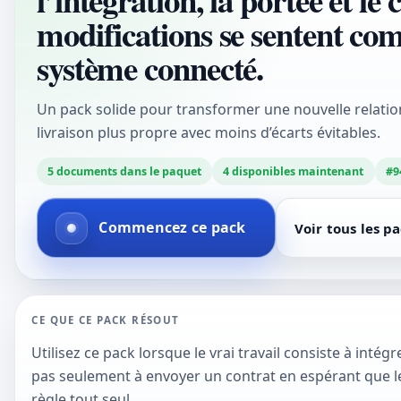
l’intégration, la portée et le 
modifications se sentent co
système connecté.
Un pack solide pour transformer une nouvelle relation
livraison plus propre avec moins d’écarts évitables.
5
documents dans le paquet
4
disponibles maintenant
#
9
Commencez ce pack
Voir tous les p
CE QUE CE PACK RÉSOUT
Utilisez ce pack lorsque le vrai travail consiste à inté
pas seulement à envoyer un contrat en espérant que l
règle tout seul.