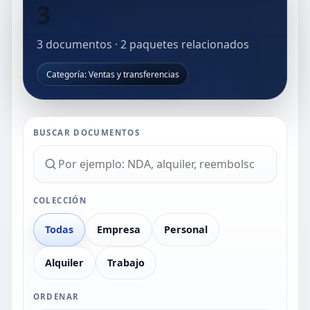
3
3
documentos
·
2
paquetes relacionados
Categoría: Ventas y transferencias
BUSCAR DOCUMENTOS
COLECCIÓN
Todas
Empresa
Personal
Alquiler
Trabajo
ORDENAR